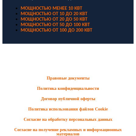
МОЩНОСТЬЮ МЕНЕЕ 10 КВТ
МОЩНОСТЬЮ ОТ 10 ДО 20 КВТ
МОЩНОСТЬЮ ОТ 20 ДО 50 КВТ
МОЩНОСТЬЮ ОТ 50 ДО 100 КВТ
МОЩНОСТЬЮ ОТ 100 ДО 200 КВТ
ООО "Электродизель" © 1996 - 2022. All Rights Reserved
Информационные материалы и цены, размещенные на сайте,
носят ознакомительный характер и не являются публичной
офертой.
Правовые документы
Политика конфиденциальности
Договор публичной оферты
Политика использования файлов Cookie
Согласие на обработку персональных данных
Согласие на получение рекламных и информационных
материалов