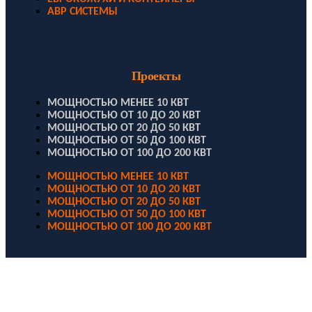
АВР СИСТЕМЫ
Проекты
МОЩНОСТЬЮ МЕНЕЕ 10 КВТ
МОЩНОСТЬЮ ОТ 10 ДО 20 КВТ
МОЩНОСТЬЮ ОТ 20 ДО 50 КВТ
МОЩНОСТЬЮ ОТ 50 ДО 100 КВТ
МОЩНОСТЬЮ ОТ 100 ДО 200 КВТ
МОЩНОСТЬЮ МЕНЕЕ 10 КВТ
МОЩНОСТЬЮ ОТ 10 ДО 20 КВТ
МОЩНОСТЬЮ ОТ 20 ДО 50 КВТ
МОЩНОСТЬЮ ОТ 50 ДО 100 КВТ
МОЩНОСТЬЮ ОТ 100 ДО 200 КВТ
ООО "Электродизель" © 1996 - 2022. All Rights Reserved
Информационные материалы и цены, размещенные на сайте,