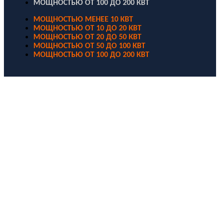
МОЩНОСТЬЮ ОТ 100 ДО 200 КВТ
МОЩНОСТЬЮ МЕНЕЕ 10 КВТ
МОЩНОСТЬЮ ОТ 10 ДО 20 КВТ
МОЩНОСТЬЮ ОТ 20 ДО 50 КВТ
МОЩНОСТЬЮ ОТ 50 ДО 100 КВТ
МОЩНОСТЬЮ ОТ 100 ДО 200 КВТ
ООО "Электродизель" © 1996 - 2022. All Rights Reserved
Информационные материалы и цены, размещенные на сайте,
носят ознакомительный характер и не являются публичной
офертой.
Правовые документы
Политика конфиденциальности
Договор публичной оферты
Политика использования файлов Cookie
Согласие на обработку персональных данных
Согласие на получение рекламных и информационных