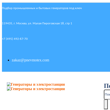
Подбор промышленных и бытовых генераторов под ключ
119435, г. Москва, ул. Малая Пироговская 18, стр 1
+7 (495) 492-67-70
zakaz@pnevmotex.com
П