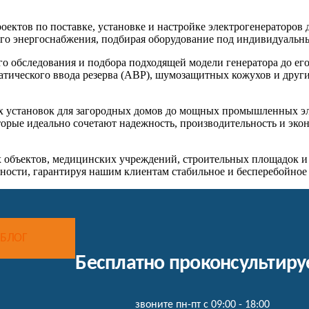
оектов по поставке, установке и настройке электрогенераторо
го энергоснабжения, подбирая оборудование под индивидуальны
о обследования и подбора подходящей модели генератора до ег
тического ввода резерва (АВР), шумозащитных кожухов и друг
ых установок для загородных домов до мощных промышленных э
торые идеально сочетают надежность, производительность и эко
 объектов, медицинских учреждений, строительных площадок и
жности, гарантируя нашим клиентам стабильное и бесперебойное
 БЛОГ
Бесплатно проконсультир
звоните пн-пт с 09:00 - 18:00