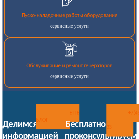
Пуско-наладочные работы оборудования
сервисные услуги
Обслуживание и ремонт генераторов
сервисные услуги
ОТКРЫТЬ
+7(4
БЛОГ
492-75-
Делимся
Бесплатно
33
информацией
проконсультируем