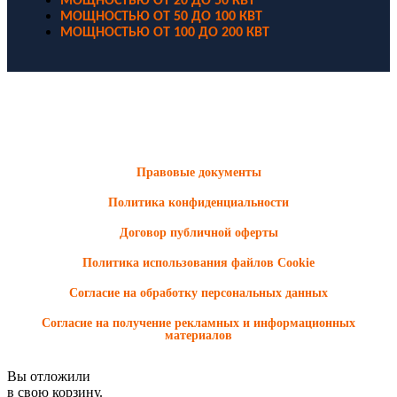
МОЩНОСТЬЮ ОТ 20 ДО 50 КВТ
МОЩНОСТЬЮ ОТ 50 ДО 100 КВТ
МОЩНОСТЬЮ ОТ 100 ДО 200 КВТ
ООО "Электродизель" © 1996 - 2022. All Rights Reserved
Информационные материалы и цены, размещенные на сайте,
носят ознакомительный характер и не являются публичной
офертой.
Правовые документы
Политика конфиденциальности
Договор публичной оферты
Политика использования файлов Cookie
Согласие на обработку персональных данных
Согласие на получение рекламных и информационных
материалов
Вы отложили
в свою корзину.