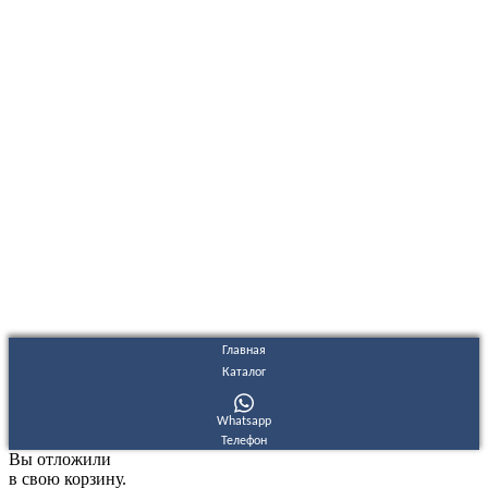
ООО "Электродизель" © 1996 - 2022. All Rights Reserved
Информационные материалы и цены, размещенные на сайте,
носят ознакомительный характер и не являются публичной
офертой.
Правовые документы
Политика конфиденциальности
Договор публичной оферты
Политика использования файлов Cookie
Согласие на обработку персональных данных
Согласие на получение рекламных и информационных
материалов
Главная
Каталог
Whatsapp
Телефон
Вы отложили
в свою корзину.