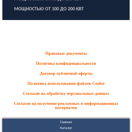
МОЩНОСТЬЮ ОТ 100 ДО 200 КВТ
ООО "Электродизель" © 1996 - 2022. All Rights Reserved
Информационные материалы и цены, размещенные на сайте,
носят ознакомительный характер и не являются публичной
офертой.
Правовые документы
Политика конфиденциальности
Договор публичной оферты
Политика использования файлов Cookie
Согласие на обработку персональных данных
Согласие на получение рекламных и информационных
материалов
Главная
Каталог