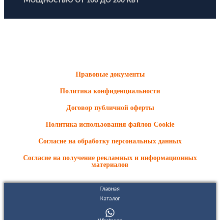
МОЩНОСТЬЮ ОТ 100 ДО 200 КВТ
ООО "Электродизель" © 1996 - 2022. All Rights Reserved
Информационные материалы и цены, размещенные на сайте,
носят ознакомительный характер и не являются публичной
офертой.
Правовые документы
Политика конфиденциальности
Договор публичной оферты
Политика использования файлов Cookie
Согласие на обработку персональных данных
Согласие на получение рекламных и информационных
материалов
Главная
Каталог