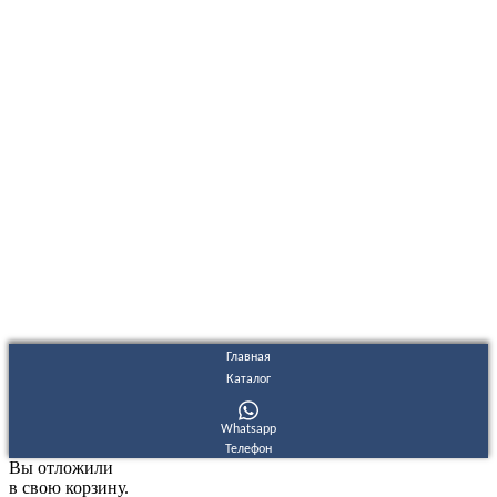
ООО "Электродизель" © 1996 - 2022. All Rights Reserved
Информационные материалы и цены, размещенные на сайте,
носят ознакомительный характер и не являются публичной
офертой.
Правовые документы
Политика конфиденциальности
Договор публичной оферты
Политика использования файлов Cookie
Согласие на обработку персональных данных
Согласие на получение рекламных и информационных
материалов
Главная
Каталог
Whatsapp
Телефон
Вы отложили
в свою корзину.