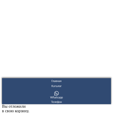
ООО "Электродизель" © 1996 - 2022. All Rights Reserved
Информационные материалы и цены, размещенные на сайте,
носят ознакомительный характер и не являются публичной
офертой.
Правовые документы
Политика конфиденциальности
Договор публичной оферты
Политика использования файлов Cookie
Согласие на обработку персональных данных
Согласие на получение рекламных и информационных
материалов
Главная
Каталог
Whatsapp
Телефон
Вы отложили
в свою корзину.