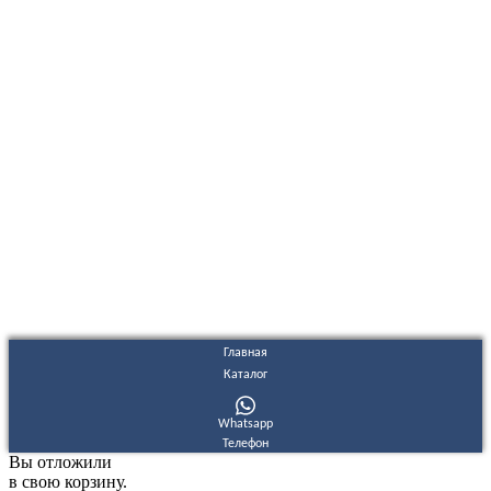
ООО "Электродизель" © 1996 - 2022. All Rights Reserved
Информационные материалы и цены, размещенные на сайте,
носят ознакомительный характер и не являются публичной
офертой.
Правовые документы
Политика конфиденциальности
Договор публичной оферты
Политика использования файлов Cookie
Согласие на обработку персональных данных
Согласие на получение рекламных и информационных
материалов
Главная
Каталог
Whatsapp
Телефон
Вы отложили
в свою корзину.