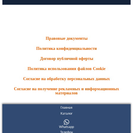
ООО "Электродизель" © 1996 - 2022. All Rights Reserved
Информационные материалы и цены, размещенные на сайте,
носят ознакомительный характер и не являются публичной
офертой.
Правовые документы
Политика конфиденциальности
Договор публичной оферты
Политика использования файлов Cookie
Согласие на обработку персональных данных
Согласие на получение рекламных и информационных
материалов
Главная
Каталог
Whatsapp
Телефон