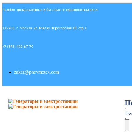
Подбор промышленных и бытовых генераторов под ключ
119435, г. Москва, ул. Малая Пироговская 18, стр 1
+7 (495) 492-67-70
zakaz@pnevmotex.com
П