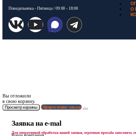
ОП
Понедельника - Пятница / 09:00 - 18:00
О
К
ООО "Электродизель" © 1996 - 2022. All Rights Reserved
Информационные материалы и цены, размещенные на сайте, носят ознакомительный 
Вы отложили
в свою корзину.
Оформление заказа
Просмотр корзины
Заявка на e-mal
Для оперативной обработки вашей заявки, огромная просьба заполнить эт
Ваша компания