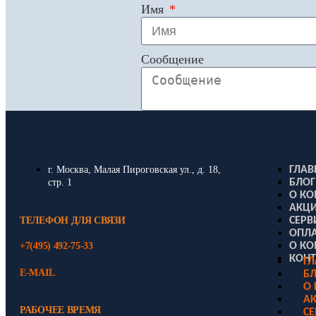
Имя
Сообщение
г. Москва, Малая Пироговская ул., д. 18,
ГЛАВ
стр. 1
БЛОГ
О К
АКЦИ
ТЕЛЕФОН ДЛЯ СВЯЗИ
СЕРВ
ОПЛА
+7(495) 492-75-33
О К
КОН
Г
E-MAIL
Б
О
АК
РАБОЧЕЕ ВРЕМЯ
СЕ