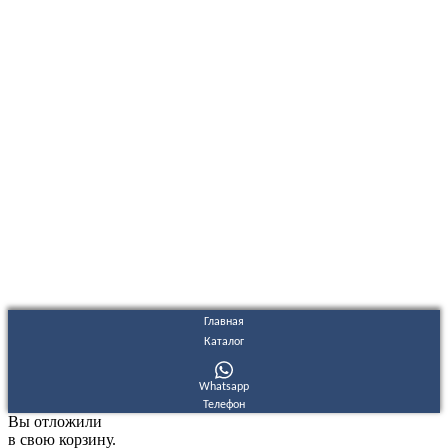
ООО "Электродизель" © 1996 - 2022. All Rights Reserved
Информационные материалы и цены, размещенные на сайте,
носят ознакомительный характер и не являются публичной
офертой.
Правовые документы
Политика конфиденциальности
Договор публичной оферты
Политика использования файлов Cookie
Согласие на обработку персональных данных
Согласие на получение рекламных и информационных
материалов
Главная
Каталог
Whatsapp
Телефон
Вы отложили
в свою корзину.