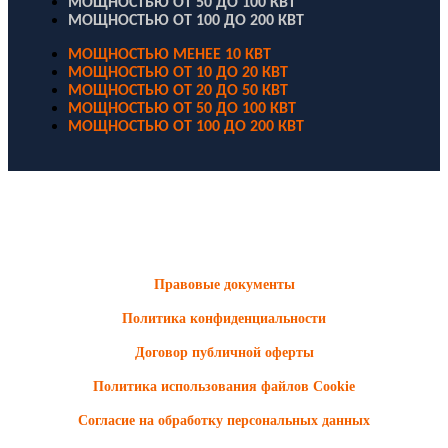
МОЩНОСТЬЮ ОТ 50 ДО 100 КВТ
МОЩНОСТЬЮ ОТ 100 ДО 200 КВТ
МОЩНОСТЬЮ МЕНЕЕ 10 КВТ
МОЩНОСТЬЮ ОТ 10 ДО 20 КВТ
МОЩНОСТЬЮ ОТ 20 ДО 50 КВТ
МОЩНОСТЬЮ ОТ 50 ДО 100 КВТ
МОЩНОСТЬЮ ОТ 100 ДО 200 КВТ
ООО "Электродизель" © 1996 - 2022. All Rights Reserved
Информационные материалы и цены, размещенные на сайте,
носят ознакомительный характер и не являются публичной
офертой.
Правовые документы
Политика конфиденциальности
Договор публичной оферты
Политика использования файлов Cookie
Согласие на обработку персональных данных