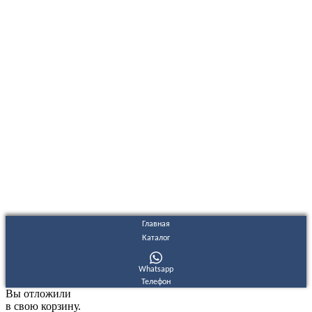
ООО "Электродизель" © 1996 - 2022. All Rights Reserved
Информационные материалы и цены, размещенные на сайте,
носят ознакомительный характер и не являются публичной
офертой.
Правовые документы
Политика конфиденциальности
Договор публичной оферты
Политика использования файлов Cookie
Согласие на обработку персональных данных
Согласие на получение рекламных и информационных
материалов
Главная
Каталог
Whatsapp
Телефон
Вы отложили
в свою корзину.