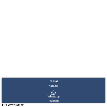
ООО "Электродизель" © 1996 - 2022. All Rights Reserved
Информационные материалы и цены, размещенные на сайте,
носят ознакомительный характер и не являются публичной
офертой.
Правовые документы
Политика конфиденциальности
Договор публичной оферты
Политика использования файлов Cookie
Согласие на обработку персональных данных
Согласие на получение рекламных и информационных
материалов
Главная
Каталог
Whatsapp
Телефон
Вы отложили