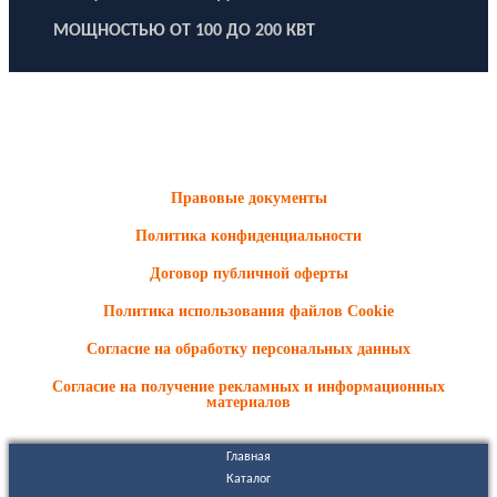
МОЩНОСТЬЮ ОТ 100 ДО 200 КВТ
ООО "Электродизель" © 1996 - 2022. All Rights Reserved
Информационные материалы и цены, размещенные на сайте,
носят ознакомительный характер и не являются публичной
офертой.
Правовые документы
Политика конфиденциальности
Договор публичной оферты
Политика использования файлов Cookie
Согласие на обработку персональных данных
Согласие на получение рекламных и информационных
материалов
Главная
Каталог