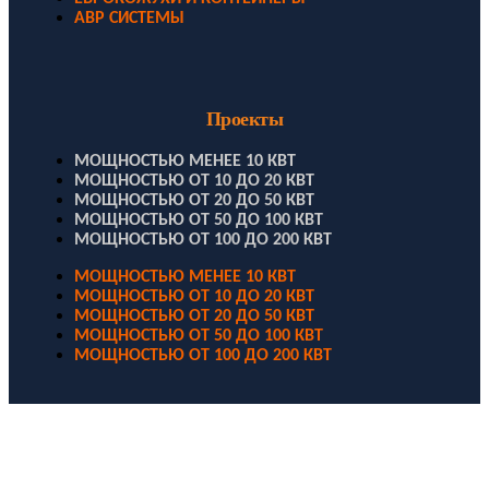
АВР СИСТЕМЫ
Проекты
МОЩНОСТЬЮ МЕНЕЕ 10 КВТ
МОЩНОСТЬЮ ОТ 10 ДО 20 КВТ
МОЩНОСТЬЮ ОТ 20 ДО 50 КВТ
МОЩНОСТЬЮ ОТ 50 ДО 100 КВТ
МОЩНОСТЬЮ ОТ 100 ДО 200 КВТ
МОЩНОСТЬЮ МЕНЕЕ 10 КВТ
МОЩНОСТЬЮ ОТ 10 ДО 20 КВТ
МОЩНОСТЬЮ ОТ 20 ДО 50 КВТ
МОЩНОСТЬЮ ОТ 50 ДО 100 КВТ
МОЩНОСТЬЮ ОТ 100 ДО 200 КВТ
ООО "Электродизель" © 1996 - 2022. All Rights Reserved
Информационные материалы и цены, размещенные на сайте,