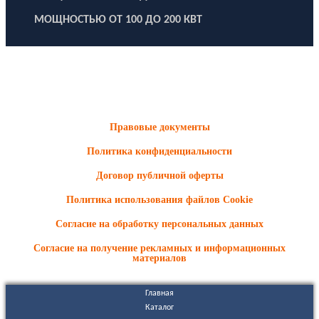
МОЩНОСТЬЮ ОТ 100 ДО 200 КВТ
ООО "Электродизель" © 1996 - 2022. All Rights Reserved
Информационные материалы и цены, размещенные на сайте,
носят ознакомительный характер и не являются публичной
офертой.
Правовые документы
Политика конфиденциальности
Договор публичной оферты
Политика использования файлов Cookie
Согласие на обработку персональных данных
Согласие на получение рекламных и информационных
материалов
Главная
Каталог