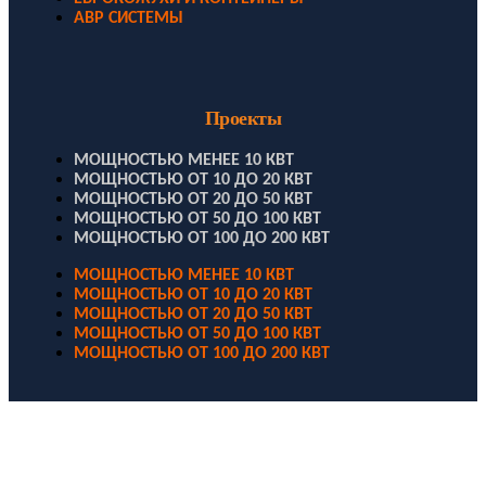
АВР СИСТЕМЫ
Проекты
МОЩНОСТЬЮ МЕНЕЕ 10 КВТ
МОЩНОСТЬЮ ОТ 10 ДО 20 КВТ
МОЩНОСТЬЮ ОТ 20 ДО 50 КВТ
МОЩНОСТЬЮ ОТ 50 ДО 100 КВТ
МОЩНОСТЬЮ ОТ 100 ДО 200 КВТ
МОЩНОСТЬЮ МЕНЕЕ 10 КВТ
МОЩНОСТЬЮ ОТ 10 ДО 20 КВТ
МОЩНОСТЬЮ ОТ 20 ДО 50 КВТ
МОЩНОСТЬЮ ОТ 50 ДО 100 КВТ
МОЩНОСТЬЮ ОТ 100 ДО 200 КВТ
ООО "Электродизель" © 1996 - 2022. All Rights Reserved
Информационные материалы и цены, размещенные на сайте,