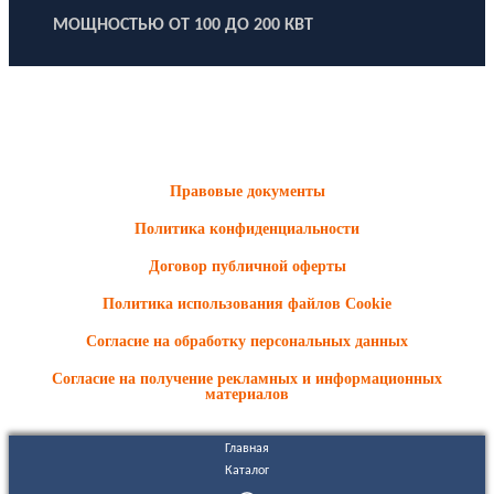
МОЩНОСТЬЮ ОТ 100 ДО 200 КВТ
ООО "Электродизель" © 1996 - 2022. All Rights Reserved
Информационные материалы и цены, размещенные на сайте,
носят ознакомительный характер и не являются публичной
офертой.
Правовые документы
Политика конфиденциальности
Договор публичной оферты
Политика использования файлов Cookie
Согласие на обработку персональных данных
Согласие на получение рекламных и информационных
материалов
Главная
Каталог