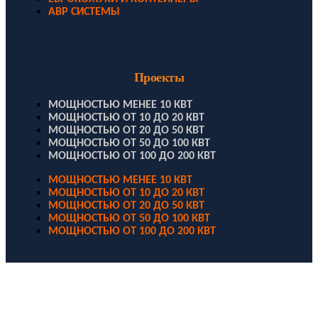
АВР СИСТЕМЫ
Проекты
МОЩНОСТЬЮ МЕНЕЕ 10 КВТ
МОЩНОСТЬЮ ОТ 10 ДО 20 КВТ
МОЩНОСТЬЮ ОТ 20 ДО 50 КВТ
МОЩНОСТЬЮ ОТ 50 ДО 100 КВТ
МОЩНОСТЬЮ ОТ 100 ДО 200 КВТ
МОЩНОСТЬЮ МЕНЕЕ 10 КВТ
МОЩНОСТЬЮ ОТ 10 ДО 20 КВТ
МОЩНОСТЬЮ ОТ 20 ДО 50 КВТ
МОЩНОСТЬЮ ОТ 50 ДО 100 КВТ
МОЩНОСТЬЮ ОТ 100 ДО 200 КВТ
ООО "Электродизель" © 1996 - 2022. All Rights Reserved
Информационные материалы и цены, размещенные на сайте,