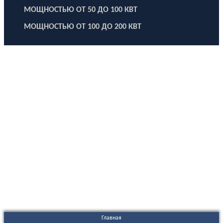
МОЩНОСТЬЮ ОТ 50 ДО 100 КВТ
МОЩНОСТЬЮ ОТ 100 ДО 200 КВТ
ООО "Электродизель" © 1996 - 2022. All Rights Reserved
Информационные материалы и цены, размещенные на сайте,
носят ознакомительный характер и не являются публичной
офертой.
Правовые документы
Политика конфиденциальности
Договор публичной оферты
Политика использования файлов Cookie
Согласие на обработку персональных данных
Согласие на получение рекламных и информационных
материалов
Главная