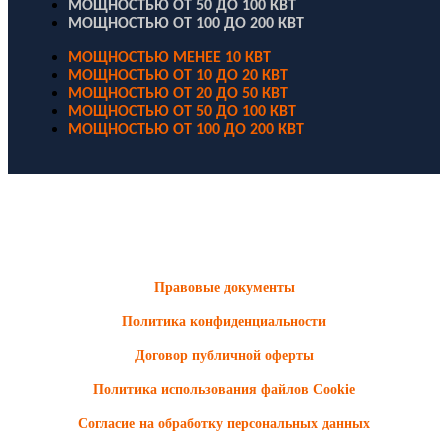
МОЩНОСТЬЮ ОТ 50 ДО 100 КВТ
МОЩНОСТЬЮ ОТ 100 ДО 200 КВТ
МОЩНОСТЬЮ МЕНЕЕ 10 КВТ
МОЩНОСТЬЮ ОТ 10 ДО 20 КВТ
МОЩНОСТЬЮ ОТ 20 ДО 50 КВТ
МОЩНОСТЬЮ ОТ 50 ДО 100 КВТ
МОЩНОСТЬЮ ОТ 100 ДО 200 КВТ
ООО "Электродизель" © 1996 - 2022. All Rights Reserved
Информационные материалы и цены, размещенные на сайте,
носят ознакомительный характер и не являются публичной
офертой.
Правовые документы
Политика конфиденциальности
Договор публичной оферты
Политика использования файлов Cookie
Согласие на обработку персональных данных