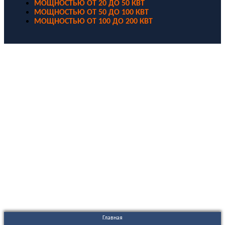
МОЩНОСТЬЮ ОТ 20 ДО 50 КВТ
МОЩНОСТЬЮ ОТ 50 ДО 100 КВТ
МОЩНОСТЬЮ ОТ 100 ДО 200 КВТ
ООО "Электродизель" © 1996 - 2022. All Rights Reserved
Информационные материалы и цены, размещенные на сайте,
носят ознакомительный характер и не являются публичной
офертой.
Правовые документы
Политика конфиденциальности
Договор публичной оферты
Политика использования файлов Cookie
Согласие на обработку персональных данных
Согласие на получение рекламных и информационных
материалов
Главная