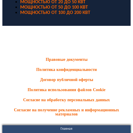
МОЩНОСТЬЮ ОТ 20 ДО 50 КВТ
МОЩНОСТЬЮ ОТ 50 ДО 100 КВТ
МОЩНОСТЬЮ ОТ 100 ДО 200 КВТ
ООО "Электродизель" © 1996 - 2022. All Rights Reserved
Информационные материалы и цены, размещенные на сайте,
носят ознакомительный характер и не являются публичной
офертой.
Правовые документы
Политика конфиденциальности
Договор публичной оферты
Политика использования файлов Cookie
Согласие на обработку персональных данных
Согласие на получение рекламных и информационных
материалов
Главная