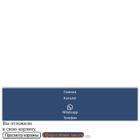
Информационные материалы и цены, размещенные на сайте,
носят ознакомительный характер и не являются публичной
офертой.
Правовые документы
Политика конфиденциальности
Договор публичной оферты
Политика использования файлов Cookie
Согласие на обработку персональных данных
Согласие на получение рекламных и информационных
материалов
Главная
Каталог
Whatsapp
Телефон
Вы отложили
в свою корзину.
Оформление заказа
Просмотр корзины