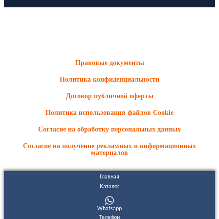
ООО "Электродизель" © 1996 - 2022. All Rights Reserved
Информационные материалы и цены, размещенные на сайте,
носят ознакомительный характер и не являются публичной
офертой.
Правовые документы
Политика конфиденциальности
Договор публичной оферты
Политика использования файлов Cookie
Согласие на обработку персональных данных
Согласие на получение рекламных и информационных
материалов
Главная
Каталог
Whatsapp
Телефон