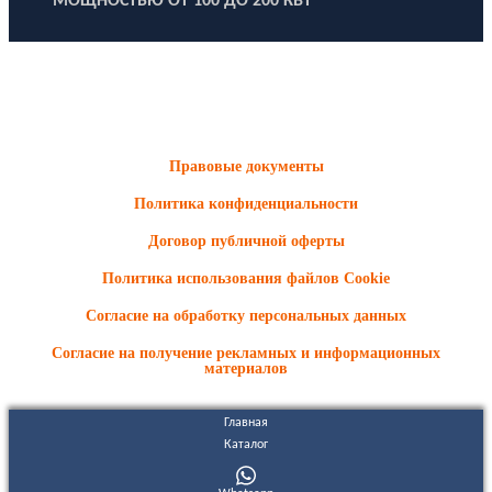
МОЩНОСТЬЮ ОТ 100 ДО 200 КВТ
ООО "Электродизель" © 1996 - 2022. All Rights Reserved
Информационные материалы и цены, размещенные на сайте,
носят ознакомительный характер и не являются публичной
офертой.
Правовые документы
Политика конфиденциальности
Договор публичной оферты
Политика использования файлов Cookie
Согласие на обработку персональных данных
Согласие на получение рекламных и информационных
материалов
Главная
Каталог