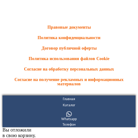
ООО "Электродизель" © 1996 - 2022. All Rights Reserved
Информационные материалы и цены, размещенные на сайте,
носят ознакомительный характер и не являются публичной
офертой.
Правовые документы
Политика конфиденциальности
Договор публичной оферты
Политика использования файлов Cookie
Согласие на обработку персональных данных
Согласие на получение рекламных и информационных
материалов
Главная
Каталог
Whatsapp
Телефон
Вы отложили
в свою корзину.