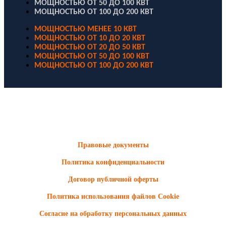
МОЩНОСТЬЮ ОТ 50 ДО 100 КВТ
МОЩНОСТЬЮ ОТ 100 ДО 200 КВТ
МОЩНОСТЬЮ МЕНЕЕ 10 КВТ
МОЩНОСТЬЮ ОТ 10 ДО 20 КВТ
МОЩНОСТЬЮ ОТ 20 ДО 50 КВТ
МОЩНОСТЬЮ ОТ 50 ДО 100 КВТ
МОЩНОСТЬЮ ОТ 100 ДО 200 КВТ
ООО "Электродизель" © 1996 - 2022. All Rights Reserved
Информационные материалы и цены, размещенные на сайте,
носят ознакомительный характер и не являются публичной
офертой.
Правовые документы
Политика конфиденциальности
Договор публичной оферты
Политика использования файлов Cookie
Согласие на обработку персональных данных