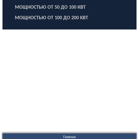
МОЩНОСТЬЮ ОТ 50 ДО 100 КВТ
МОЩНОСТЬЮ ОТ 100 ДО 200 КВТ
ООО "Электродизель" © 1996 - 2022. All Rights Reserved
Информационные материалы и цены, размещенные на сайте,
носят ознакомительный характер и не являются публичной
офертой.
Правовые документы
Политика конфиденциальности
Договор публичной оферты
Политика использования файлов Cookie
Согласие на обработку персональных данных
Согласие на получение рекламных и информационных
материалов
Главная