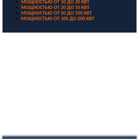
МОЩНОСТЬЮ ОТ 10 ДО 20 КВТ
МОЩНОСТЬЮ ОТ 20 ДО 50 КВТ
МОЩНОСТЬЮ ОТ 50 ДО 100 КВТ
МОЩНОСТЬЮ ОТ 100 ДО 200 КВТ
ООО "Электродизель" © 1996 - 2022. All Rights Reserved
Информационные материалы и цены, размещенные на сайте,
носят ознакомительный характер и не являются публичной
офертой.
Правовые документы
Политика конфиденциальности
Договор публичной оферты
Политика использования файлов Cookie
Согласие на обработку персональных данных
Согласие на получение рекламных и информационных
материалов