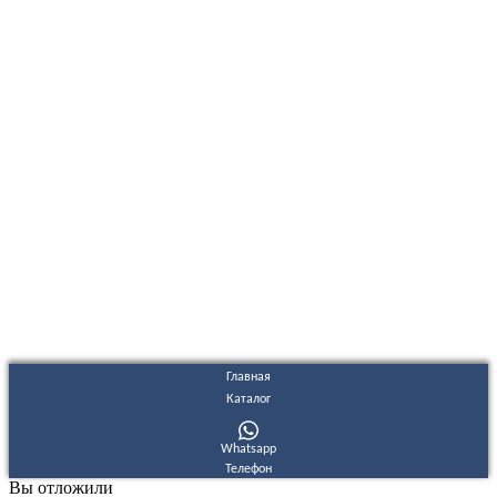
ООО "Электродизель" © 1996 - 2022. All Rights Reserved
Информационные материалы и цены, размещенные на сайте,
носят ознакомительный характер и не являются публичной
офертой.
Правовые документы
Политика конфиденциальности
Договор публичной оферты
Политика использования файлов Cookie
Согласие на обработку персональных данных
Согласие на получение рекламных и информационных
материалов
Главная
Каталог
Whatsapp
Телефон
Вы отложили