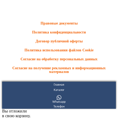
ООО "Электродизель" © 1996 - 2022. All Rights Reserved
Информационные материалы и цены, размещенные на сайте,
носят ознакомительный характер и не являются публичной
офертой.
Правовые документы
Политика конфиденциальности
Договор публичной оферты
Политика использования файлов Cookie
Согласие на обработку персональных данных
Согласие на получение рекламных и информационных
материалов
Главная
Каталог
Whatsapp
Телефон
Вы отложили
в свою корзину.