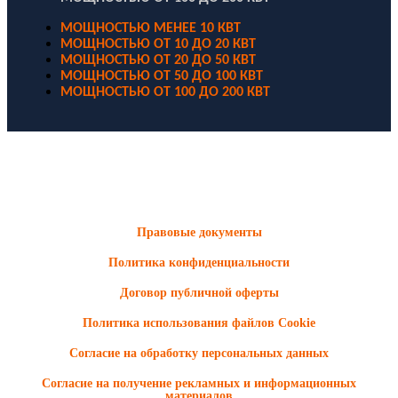
МОЩНОСТЬЮ МЕНЕЕ 10 КВТ
МОЩНОСТЬЮ ОТ 10 ДО 20 КВТ
МОЩНОСТЬЮ ОТ 20 ДО 50 КВТ
МОЩНОСТЬЮ ОТ 50 ДО 100 КВТ
МОЩНОСТЬЮ ОТ 100 ДО 200 КВТ
ООО "Электродизель" © 1996 - 2022. All Rights Reserved
Информационные материалы и цены, размещенные на сайте,
носят ознакомительный характер и не являются публичной
офертой.
Правовые документы
Политика конфиденциальности
Договор публичной оферты
Политика использования файлов Cookie
Согласие на обработку персональных данных
Согласие на получение рекламных и информационных
материалов