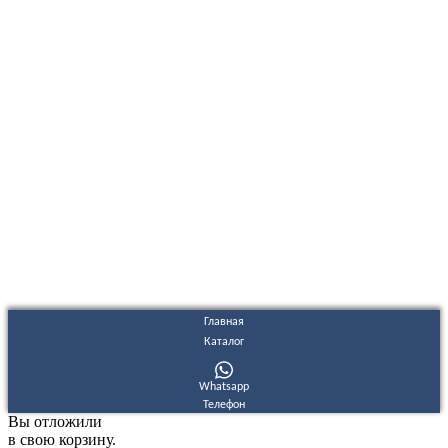
ООО "Электродизель" © 1996 - 2022. All Rights Reserved
Информационные материалы и цены, размещенные на сайте,
носят ознакомительный характер и не являются публичной
офертой.
Правовые документы
Политика конфиденциальности
Договор публичной оферты
Политика использования файлов Cookie
Согласие на обработку персональных данных
Согласие на получение рекламных и информационных
материалов
Главная
Каталог
Whatsapp
Телефон
Вы отложили
в свою корзину.