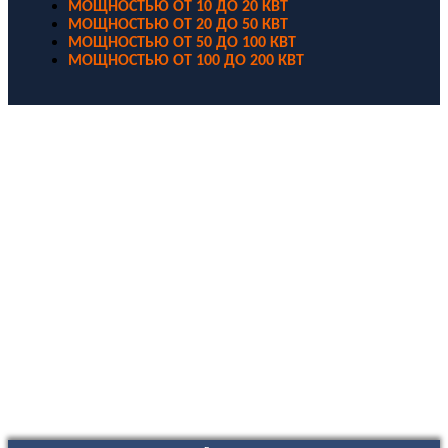
МОЩНОСТЬЮ ОТ 10 ДО 20 КВТ
МОЩНОСТЬЮ ОТ 20 ДО 50 КВТ
МОЩНОСТЬЮ ОТ 50 ДО 100 КВТ
МОЩНОСТЬЮ ОТ 100 ДО 200 КВТ
ООО "Электродизель" © 1996 - 2022. All Rights Reserved
Информационные материалы и цены, размещенные на сайте,
носят ознакомительный характер и не являются публичной
офертой.
Правовые документы
Политика конфиденциальности
Договор публичной оферты
Политика использования файлов Cookie
Согласие на обработку персональных данных
Согласие на получение рекламных и информационных
материалов