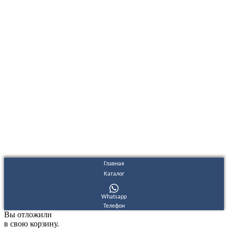
ООО "Электродизель" © 1996 - 2022. All Rights Reserved
Информационные материалы и цены, размещенные на сайте,
носят ознакомительный характер и не являются публичной
офертой.
Правовые документы
Политика конфиденциальности
Договор публичной оферты
Политика использования файлов Cookie
Согласие на обработку персональных данных
Согласие на получение рекламных и информационных
материалов
Главная
Каталог
Whatsapp
Телефон
Вы отложили
в свою корзину.