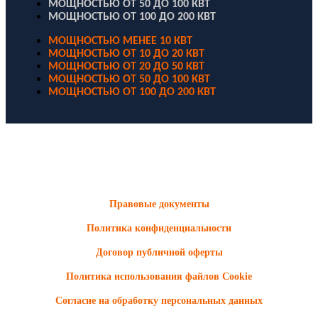
МОЩНОСТЬЮ ОТ 50 ДО 100 КВТ
МОЩНОСТЬЮ ОТ 100 ДО 200 КВТ
МОЩНОСТЬЮ МЕНЕЕ 10 КВТ
МОЩНОСТЬЮ ОТ 10 ДО 20 КВТ
МОЩНОСТЬЮ ОТ 20 ДО 50 КВТ
МОЩНОСТЬЮ ОТ 50 ДО 100 КВТ
МОЩНОСТЬЮ ОТ 100 ДО 200 КВТ
ООО "Электродизель" © 1996 - 2022. All Rights Reserved
Информационные материалы и цены, размещенные на сайте,
носят ознакомительный характер и не являются публичной
офертой.
Правовые документы
Политика конфиденциальности
Договор публичной оферты
Политика использования файлов Cookie
Согласие на обработку персональных данных