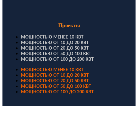
Проекты
МОЩНОСТЬЮ МЕНЕЕ 10 КВТ
МОЩНОСТЬЮ ОТ 10 ДО 20 КВТ
МОЩНОСТЬЮ ОТ 20 ДО 50 КВТ
МОЩНОСТЬЮ ОТ 50 ДО 100 КВТ
МОЩНОСТЬЮ ОТ 100 ДО 200 КВТ
МОЩНОСТЬЮ МЕНЕЕ 10 КВТ
МОЩНОСТЬЮ ОТ 10 ДО 20 КВТ
МОЩНОСТЬЮ ОТ 20 ДО 50 КВТ
МОЩНОСТЬЮ ОТ 50 ДО 100 КВТ
МОЩНОСТЬЮ ОТ 100 ДО 200 КВТ
ООО "Электродизель" © 1996 - 2022. All Rights Reserved
Информационные материалы и цены, размещенные на сайте,
носят ознакомительный характер и не являются публичной
офертой.