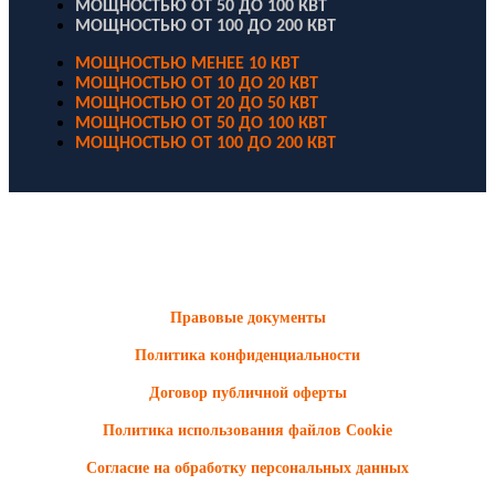
МОЩНОСТЬЮ ОТ 50 ДО 100 КВТ
МОЩНОСТЬЮ ОТ 100 ДО 200 КВТ
МОЩНОСТЬЮ МЕНЕЕ 10 КВТ
МОЩНОСТЬЮ ОТ 10 ДО 20 КВТ
МОЩНОСТЬЮ ОТ 20 ДО 50 КВТ
МОЩНОСТЬЮ ОТ 50 ДО 100 КВТ
МОЩНОСТЬЮ ОТ 100 ДО 200 КВТ
ООО "Электродизель" © 1996 - 2022. All Rights Reserved
Информационные материалы и цены, размещенные на сайте,
носят ознакомительный характер и не являются публичной
офертой.
Правовые документы
Политика конфиденциальности
Договор публичной оферты
Политика использования файлов Cookie
Согласие на обработку персональных данных