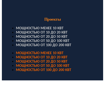
Проекты
МОЩНОСТЬЮ МЕНЕЕ 10 КВТ
МОЩНОСТЬЮ ОТ 10 ДО 20 КВТ
МОЩНОСТЬЮ ОТ 20 ДО 50 КВТ
МОЩНОСТЬЮ ОТ 50 ДО 100 КВТ
МОЩНОСТЬЮ ОТ 100 ДО 200 КВТ
МОЩНОСТЬЮ МЕНЕЕ 10 КВТ
МОЩНОСТЬЮ ОТ 10 ДО 20 КВТ
МОЩНОСТЬЮ ОТ 20 ДО 50 КВТ
МОЩНОСТЬЮ ОТ 50 ДО 100 КВТ
МОЩНОСТЬЮ ОТ 100 ДО 200 КВТ
ООО "Электродизель" © 1996 - 2022. All Rights Reserved
Информационные материалы и цены, размещенные на сайте,
носят ознакомительный характер и не являются публичной
офертой.