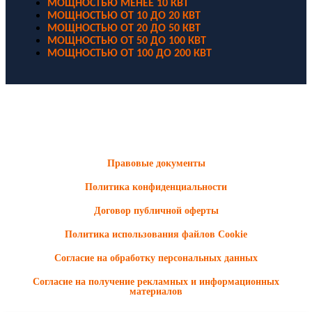
МОЩНОСТЬЮ МЕНЕЕ 10 КВТ
МОЩНОСТЬЮ ОТ 10 ДО 20 КВТ
МОЩНОСТЬЮ ОТ 20 ДО 50 КВТ
МОЩНОСТЬЮ ОТ 50 ДО 100 КВТ
МОЩНОСТЬЮ ОТ 100 ДО 200 КВТ
ООО "Электродизель" © 1996 - 2022. All Rights Reserved
Информационные материалы и цены, размещенные на сайте,
носят ознакомительный характер и не являются публичной
офертой.
Правовые документы
Политика конфиденциальности
Договор публичной оферты
Политика использования файлов Cookie
Согласие на обработку персональных данных
Согласие на получение рекламных и информационных
материалов