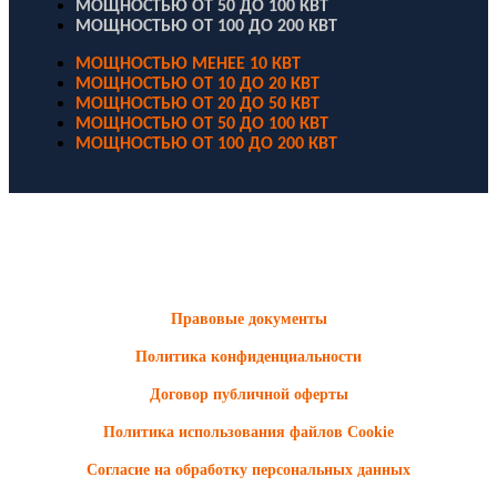
МОЩНОСТЬЮ ОТ 50 ДО 100 КВТ
МОЩНОСТЬЮ ОТ 100 ДО 200 КВТ
МОЩНОСТЬЮ МЕНЕЕ 10 КВТ
МОЩНОСТЬЮ ОТ 10 ДО 20 КВТ
МОЩНОСТЬЮ ОТ 20 ДО 50 КВТ
МОЩНОСТЬЮ ОТ 50 ДО 100 КВТ
МОЩНОСТЬЮ ОТ 100 ДО 200 КВТ
ООО "Электродизель" © 1996 - 2022. All Rights Reserved
Информационные материалы и цены, размещенные на сайте,
носят ознакомительный характер и не являются публичной
офертой.
Правовые документы
Политика конфиденциальности
Договор публичной оферты
Политика использования файлов Cookie
Согласие на обработку персональных данных