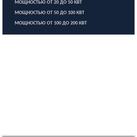
МОЩНОСТЬЮ ОТ 20 ДО 50 КВТ
МОЩНОСТЬЮ ОТ 50 ДО 100 КВТ
МОЩНОСТЬЮ ОТ 100 ДО 200 КВТ
ООО "Электродизель" © 1996 - 2022. All Rights Reserved
Информационные материалы и цены, размещенные на сайте,
носят ознакомительный характер и не являются публичной
офертой.
Правовые документы
Политика конфиденциальности
Договор публичной оферты
Политика использования файлов Cookie
Согласие на обработку персональных данных
Согласие на получение рекламных и информационных
материалов