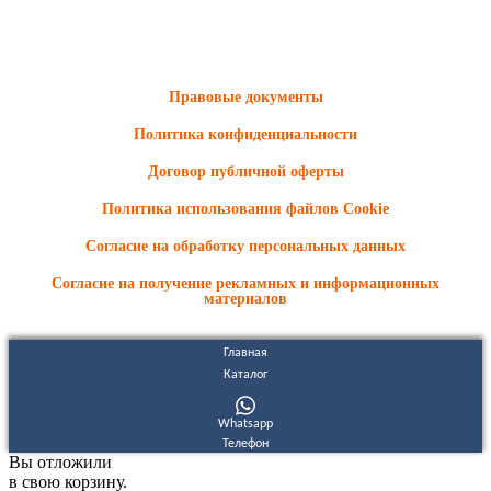
ООО "Электродизель" © 1996 - 2022. All Rights Reserved
Информационные материалы и цены, размещенные на сайте,
носят ознакомительный характер и не являются публичной
офертой.
Правовые документы
Политика конфиденциальности
Договор публичной оферты
Политика использования файлов Cookie
Согласие на обработку персональных данных
Согласие на получение рекламных и информационных
материалов
Главная
Каталог
Whatsapp
Телефон
Вы отложили
в свою корзину.