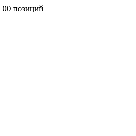
0
0 позиций